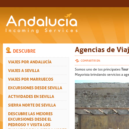
Agencias de Via
DESCUBRE
VIAJES POR ANDALUCÍA
COMPARTIR EN:
VIAJES A SEVILLA
Somos uno de los principales
Tour
Mayorista brindando servicios a age
VIAJES POR MARRUECOS
EXCURSIONES DESDE SEVILLA
ACTIVIDADES EN SEVILLA
SIERRA NORTE DE SEVILLA
DESCUBRE LAS MEJORES
EXCURSIONES DESDE EL
PEDROSO Y VISITA LOS