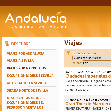
Viajes
DESCUBRE
VIAJES POR ANDALUCÍA
Filtrar por destino:
VIAJES A SEVILLA
ciudad:
VIAJES POR MARRUECOS
RABAT | CASABLANCA | FEZ | MAR
Ciudades Imperiales 
EXCURSIONES DESDE SEVILLA
DÍA 1 CASABLANCA Llegada a Casab
ACTIVIDADES EN SEVILLA
panorámica de Casablanca, la ciud
SIERRA NORTE DE SEVILLA
sur de la capital ...
DESCUBRE LAS MEJORES
MARRAKECH | FEZ | CHEFCHAOUEN 
EXCURSIONES DESDE EL
Gran Tour de Marrueco
PEDROSO Y VISITA LOS
PRIMER DÍA TARIFA - TANGER - CHEF