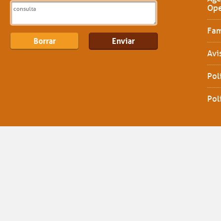
Ope
Fam
Avi
Pol
Pol